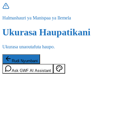
Halmashauri ya Manispaa ya Ilemela
Ukurasa Haupatikani
Ukurasa unaoutafuta haupo.
Rudi Nyumbani
Ask GWF AI Assistant