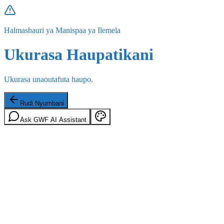
Halmashauri ya Manispaa ya Ilemela
Ukurasa Haupatikani
Ukurasa unaoutafuta haupo.
Rudi Nyumbani
Ask GWF AI Assistant