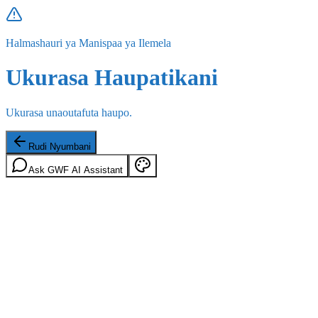
Halmashauri ya Manispaa ya Ilemela
Ukurasa Haupatikani
Ukurasa unaoutafuta haupo.
Rudi Nyumbani
Ask GWF AI Assistant