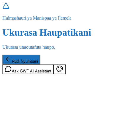
Halmashauri ya Manispaa ya Ilemela
Ukurasa Haupatikani
Ukurasa unaoutafuta haupo.
Rudi Nyumbani
Ask GWF AI Assistant