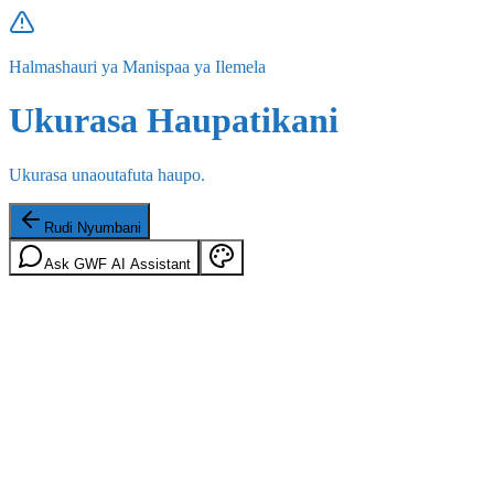
Halmashauri ya Manispaa ya Ilemela
Ukurasa Haupatikani
Ukurasa unaoutafuta haupo.
Rudi Nyumbani
Ask GWF AI Assistant