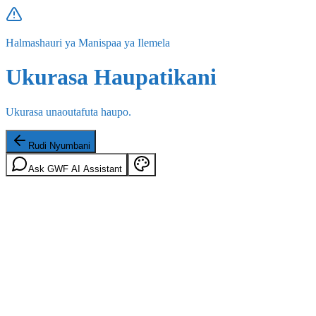
Halmashauri ya Manispaa ya Ilemela
Ukurasa Haupatikani
Ukurasa unaoutafuta haupo.
Rudi Nyumbani
Ask GWF AI Assistant