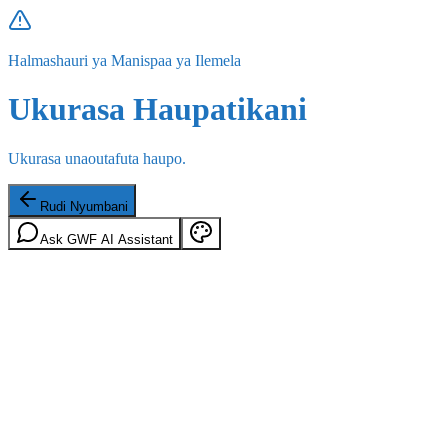
Halmashauri ya Manispaa ya Ilemela
Ukurasa Haupatikani
Ukurasa unaoutafuta haupo.
Rudi Nyumbani
Ask GWF AI Assistant