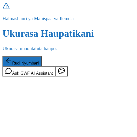
Halmashauri ya Manispaa ya Ilemela
Ukurasa Haupatikani
Ukurasa unaoutafuta haupo.
Rudi Nyumbani
Ask GWF AI Assistant