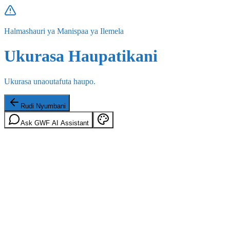
Halmashauri ya Manispaa ya Ilemela
Ukurasa Haupatikani
Ukurasa unaoutafuta haupo.
Rudi Nyumbani
Ask GWF AI Assistant