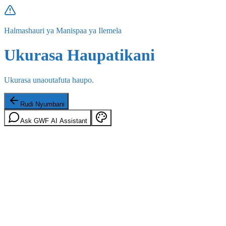
Halmashauri ya Manispaa ya Ilemela
Ukurasa Haupatikani
Ukurasa unaoutafuta haupo.
Rudi Nyumbani
Ask GWF AI Assistant