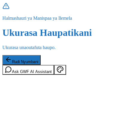
Halmashauri ya Manispaa ya Ilemela
Ukurasa Haupatikani
Ukurasa unaoutafuta haupo.
Rudi Nyumbani
Ask GWF AI Assistant